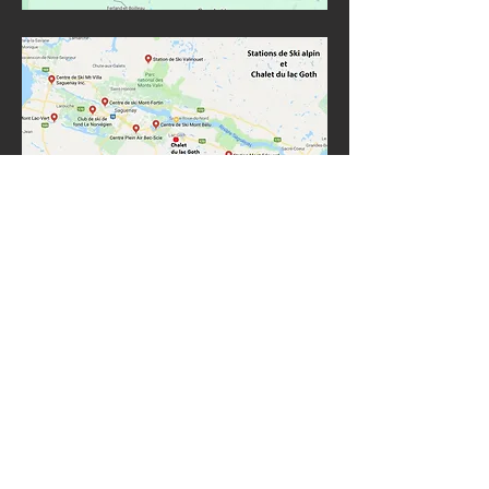
CHALET DU LAC GOTH
120 sentier Lévesque
Saint-Félix-d'Otis
Q
c.
G0V 1M0
CHALET BORD DE MER
5398 Bl . Grande Baie Sud
Ville de Saguenay Qc. G7B 3P6
Nous contacter
CHALET ANSE AUX CAILLES
170 chemin de l'anse aux cailles