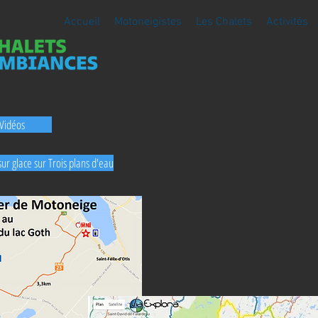
Accueil
Motoneigistes
Les Chalets
Activités
Vidéos
ur glace sur Trois plans d'eau