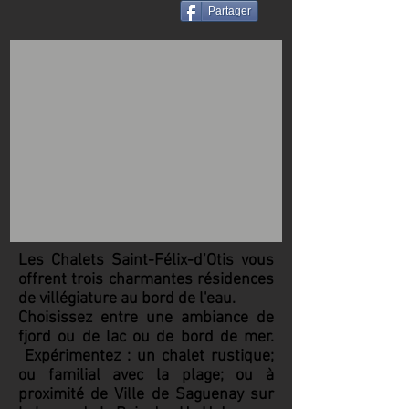
Partager
Les Chalets Saint-Félix-d’Otis vous
offrent trois charmantes résidences
de villégiature au bord de l'eau.
Choisissez entre une ambiance de
fjord ou de lac ou de bord de mer.
Expérimentez : un chalet rustique;
ou familial avec la plage; ou à
proximité de Ville de Saguenay sur