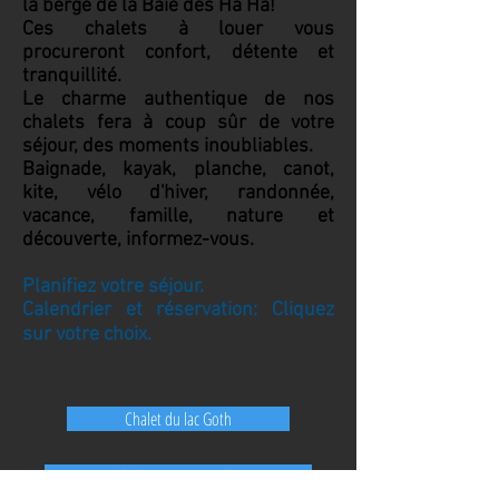
la berge de la Baie des Ha Ha!
Ces chalets à louer vous
procureront confort, détente et
tranquillité.
Le charme authentique de nos
chalets fera à coup sûr de votre
séjour, des moments inoubliables.
Baignade, kayak, planche, canot,
kite, vélo d'hiver, randonnée,
vacance, famille, nature et
découverte, informez-vous.
Planifiez votre séjour.
Calendrier et réservation: Cliquez
sur votre choix.
Chalet du lac Goth
Chalet anse aux Cailles